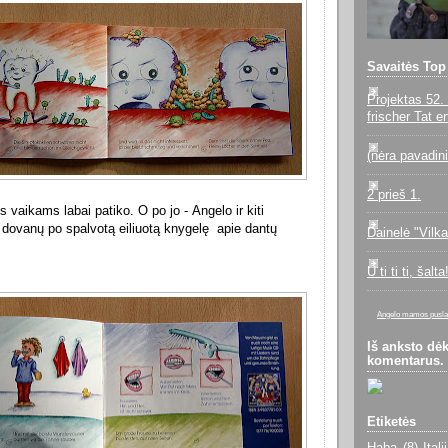
Savaitės Top
Projektas 52. 
frischer Tat e
(nėra pavadin
2 prieš 1.
 vaikams labai patiko. O po jo - Angelo ir kiti
 dovanų po spalvotą eiliuotą knygelę apie dantų
Dainelė "Vilka
U ti ti ti, šalta
Angelo mamos pusla
Iš anksto dė
komentarus.
Etiketės
Haba
(8)
Itali