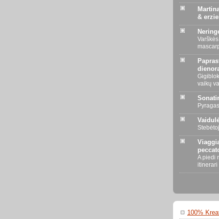
Martin
& erzi
Nering
Varškės
mascarp
Papra
dienora
Gigiblo
vaikų v
Sonati
Pyragas 
Vaidul
Stebėtoj
Viaggia
peccato
A piedi 
itinerari 
100% Kreat