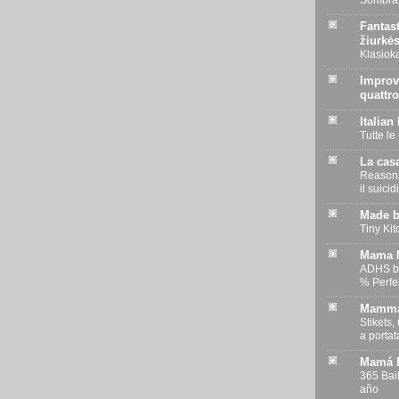
Sombras
Fantast
žiurkė
Klasiok
Improv
quattro
Italian
Tutte le
La casa
Reasons 
il suicid
Made b
Tiny Ki
Mama M
ADHS b
% Perfe
Mamma
Stikets,
a portata
Mamá B
365 Bail
año