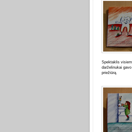
Spektaklis visiems
darželinukai gavo
priežiūrą.