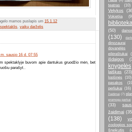
teatras
(10)
Velykos
(3
Vokietija
(9
gelo mamos puslapis
um
15.1.12
bibliotek
spektaklis
,
vaikų darželis
(50)
daino
(130)
darb
dinozaurai
dovanėlės
eilėraštukai
 m. sausio 16 d. 07:55
išdaigos
(
am spektaklyje buvom apie dantukus gruodžio mėn, bet
knygelės
ruošiu parašyt..
laiškas
(23)
lopšinės
(10)
pasakos
(1
perliukai
(16)
pla
žaidimai
(7)
pramogų parkai
(33)
sausa
žaidimai
(35
(138)
vo
zoologijos so
šnekutis
(