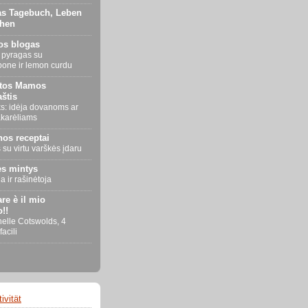
as Tagebuch, Leben
ehen
os blogas
 pyragas su
one ir lemon curdu
stos Mamos
štis
ks: idėja dovanoms ar
akarėliams
nos receptai
su virtu varškės įdaru
ės mintys
a ir rašinėtoja
re è il mio
!!
nelle Cotswolds, 4
facili
ivität