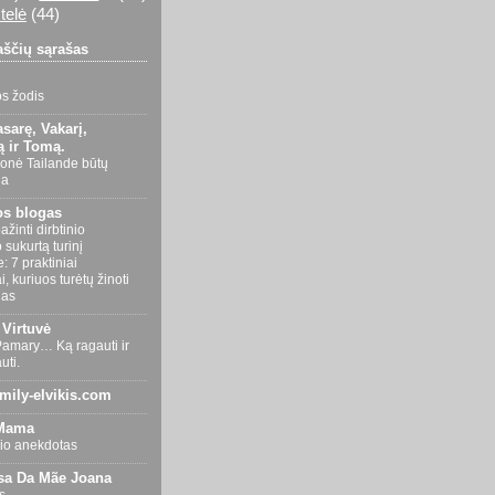
telė
(44)
aščių sąrašas
s žodis
sarę, Vakarį,
 ir Tomą.
ionė Tailande būtų
na
os blogas
ažinti dirbtinio
o sukurtą turinį
e: 7 praktiniai
, kuriuos turėtų žinoti
nas
 Virtuvė
Pamary… Ką ragauti ir
uti.
amily-elvikis.com
 Mama
io anekdotas
a Da Mãe Joana