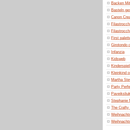
Backen Mi
Basteln ge
Canon Crea
Filastrocc
Filastrocch
First palett
Girotondo d
Infanzia
Kidsweb
Kinderspiel
Kleinkind o
Martha Ste
Party Perf
Paveiksliu
Stephanie
The Crafty
Weihnacht
Weihnachts