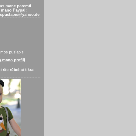
ems mane paremti
 - mano Paypal:
spuslapis@yahoo.de
mos puslapis
ą mano profilį
 šie rūbeliai tikrai