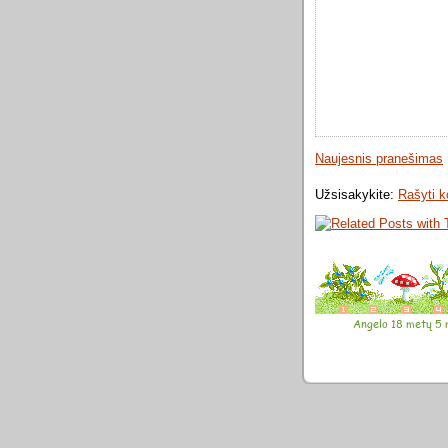
Naujesnis pranešimas
Užsisakykite:
Rašyti 