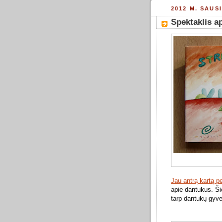
2012 M. SAUS
Spektaklis a
Jau antrą kartą p
apie dantukus. Šie
tarp dantukų gyv