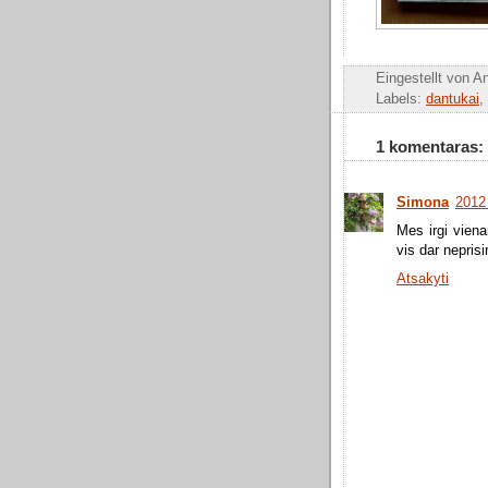
Eingestellt von
An
Labels:
dantukai
,
1 komentaras:
Simona
2012
Mes irgi vien
vis dar neprisi
Atsakyti