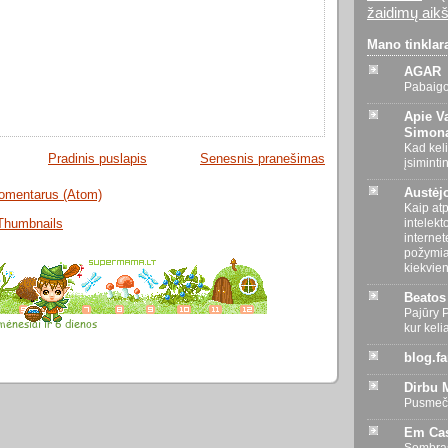
žaidimų aikš
Mano tinklar
AGAR
Pabaigo
Apie Va
Simoną
Kad kel
Pradinis puslapis
Senesnis pranešimas
įsiminti
Austėj
komentarus (Atom)
Kaip atp
intelekt
internet
požymiai
kiekvie
Beatos
Pajūry 
kur kelia
blog.f
Dirbu
Pusmeč
Em Cas