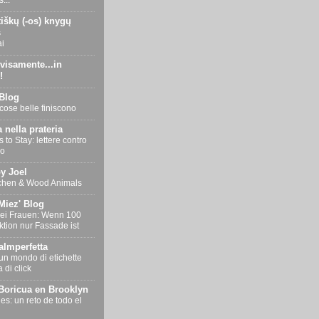
...
iškų (-os) knygų
s
ai
visamente...in
!
 Blog
 cose belle finiscono
 nella prateria
to Stay: lettere contro
io
y Joel
tchen & Wood Animals
iez' Blog
ei Frauen: Wenn 100
ktion nur Fassade ist
Imperfetta
 un mondo di etichette
 di click
oricua en Brooklyn
es: un reto de todo el