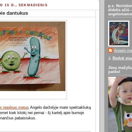
IO 15 D., SEKMADIENIS
p.s. Norinti
didelis ačiū
pie dantukus
angelomamo
Angelo ma
Rodyti vis
Jūsų mažyliui
patiks!
er nepilnus metus
Angelo darželyje matė spektakliuką
met kiek kitokį nei pernai - šį kartelį apie burnoje
enančius pabaisiukus.