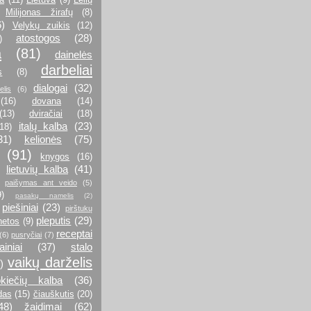
Milijonas žirafų
(8)
6)
Velykų zuikis
(12)
atostogos
(28)
)
a
(81)
dainelės
darbeliai
s
(8)
dialogai
(32)
elis
(6)
(16)
dovana
(14)
(13)
dviračiai
(18)
italų kalba
(23)
(18)
31)
kelionės
(75)
(91)
knygos
(16)
lietuvių kalba
(41)
paišymas ant veido
(5)
9)
pasakų namelis
(2)
piešiniai
(23)
pirštukų
pleputis
(29)
netos
(9)
receptai
(6)
pusryčiai
(7)
iniai
(37)
stalo
vaikų darželis
)
kiečių kalba
(36)
das
(15)
čiauškutis
(20)
48)
žaidimai
(62)