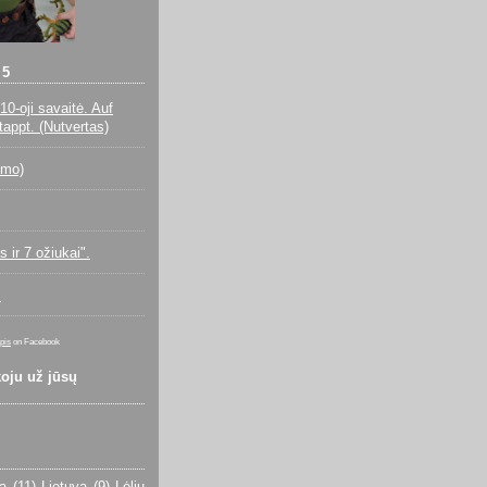
 5
10-oji savaitė. Auf
rtappt. (Nutvertas)
imo)
s ir 7 ožiukai".
!
pis
on Facebook
koju už jūsų
ja
(11)
Lietuva
(9)
Lėlių