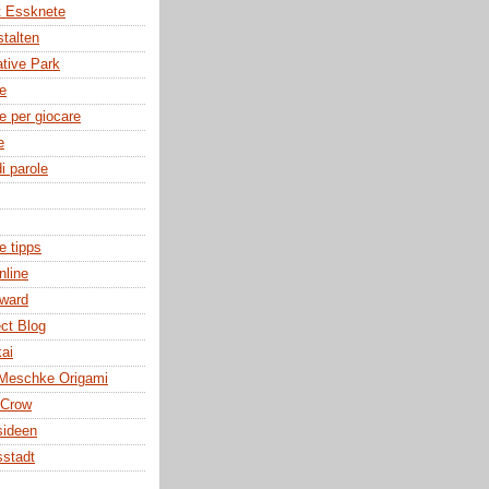
t Essknete
stalten
tive Park
he
e per giocare
e
i parole
e tipps
nline
ward
ect Blog
kai
 Meschke Origami
 Crow
sideen
stadt